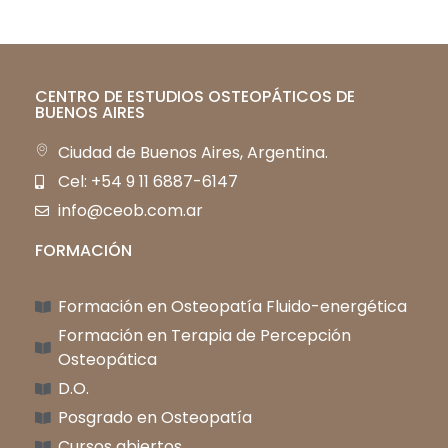
Even
CENTRO DE ESTUDIOS OSTEOPÁTICOS DE
BUENOS AIRES
Ciudad de Buenos Aires, Argentina.
Cel: +54 9 11 6887-6147
info@ceob.com.ar
FORMACIÓN
Formación en Osteopatía Fluido-energética
Formación en Terapia de Percepción
Osteopática
D.O.
Posgrado en Osteopatía
Cursos abiertos