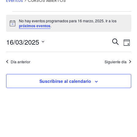
Eventos
CURSOS ABIERTOS
No hay eventos programados para 16 marzo, 2025. Ir a los
Aviso
próximos eventos
.
16/03/2025
Nav
Buscar
Na
Día
Seleccionar
de
fecha.
de
Día anterior
Siguiente día
vi
bús
Suscribirse al calendario
de
y
Ev
vist
de