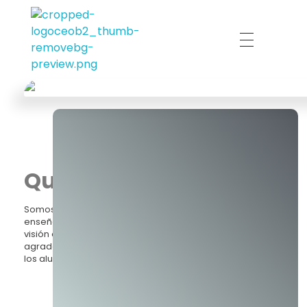
Centro de Estudios Osteopáticos de Buenos Aires
Buenos Aires
Quiénes somos
Somos un equipo de osteópatas comprometidos con la
enseñanza. Nos une la profesión y vocación, y la misma
visión acerca de la Osteopatía. En continuo
agradecimiento a nuestra profesión, acompañamos a
los alumnos en este aprendizaje.