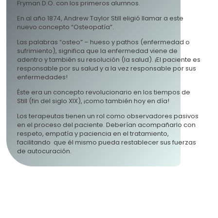
Fryman D.O. con los primeros alumnos.
En al año 1874, Andrew Taylor Still eligió llamar a este
nuevo concepto “Osteopatía”.
Las palabras “osteo” – hueso y pathos (enfermedad o
sufrimiento), significa que la enfermedad viene de
adentro y también su resolución (la salud). ¡El paciente es
responsable por su salud y a la vez responsable por sus
enfermedades!
Éste era un concepto revolucionario en los tiempos de
Still (fin del siglo XIX), ¡como también hoy en día!
Los terapeutas tienen un rol como observadores pasivos
en el proceso del paciente. Deberían acompañarlo con
respeto, empatía y paciencia en el tratamiento,
facilitando que él mismo pueda restablecer sus fuerzas
de autocuración.