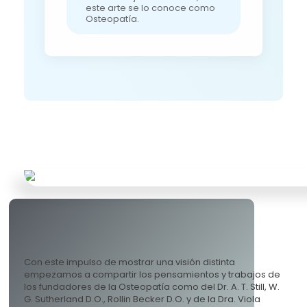
este arte se lo conoce como
Osteopatía.
Con este impulso de mostrar una visión distinta
empezamos a compartir los pensamientos y trabajos de
los fundadores de la Osteopatía como del Dr. A. T. Still, W.
G. Sutherland D.O., Rollin Becker D.O. y de la Dra. Viola