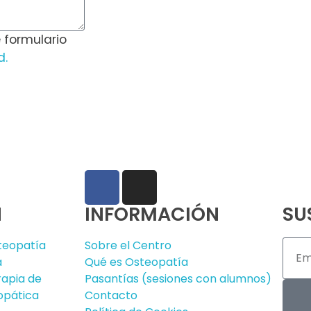
+54 9 
e formulario
d.
Seguinos en:
N
INFORMACIÓN
SU
teopatía
Sobre el Centro
a
Qué es Osteopatía
apia de
Pasantías (sesiones con alumnos)
opática
Contacto