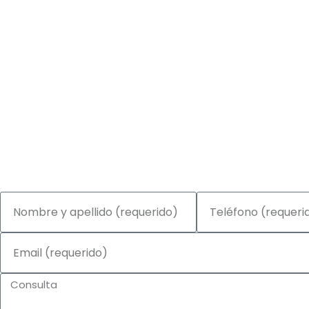
Centro de Estudios Osteopáticos de Buenos Aires
Buenos Aires
Contacto
Solicite información por los sigu
medios